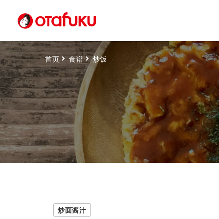
首页
食谱
炒饭
炒面酱汁