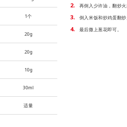
再倒入少许油，翻炒火
1个
倒入米饭和炒鸡蛋翻炒
最后撒上葱花即可。
20g
20g
10g
30ml
适量