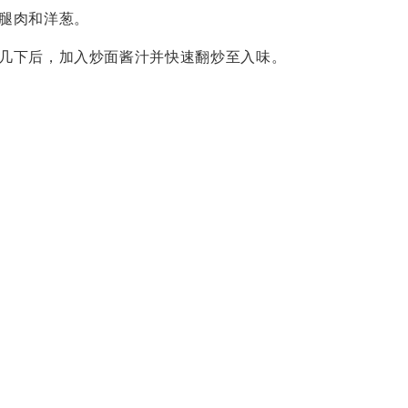
腿肉和洋葱。
几下后，加入炒面酱汁并快速翻炒至入味。