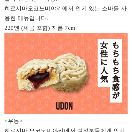
히로시마오코노미야키에서 인기 있는 소바를 사
용한 메뉴입니다
.
220
엔
(
세금 포함
)
지름
7cm
<
우동
>
히로시마 오코노미야키에서 여성분들에게 인기