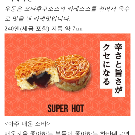
우동은 오타후쿠소스의 카레소스를 섞어서 육수
로 맛을 낸 카레맛입니다
.
240
엔
(
세금 포함
)
지름 약
7cm
<
아주 매운 소바
>
매운것을 좋아하는 분들이 좋아하는 하바네로면