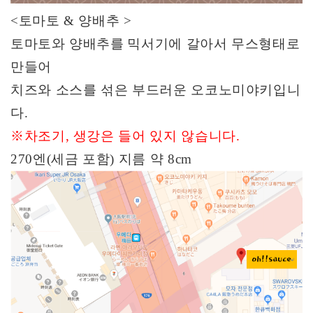
<
토마토
&
양배추
>
토마토와 양배추를
믹서기에 갈아서 무스형태로
만들어
치즈와
소스를 섞은 부드러운 오코노미야키입니
다
.
※
차조기
,
생강은 들어 있지 않습니다
.
270
엔
(
세금 포함
)
지름 약
8
cm