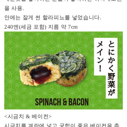
을 사용
.
안에는 잘게 썬 할라피뇨를 넣었습니다
.
240
엔
(
세금 포함
)
지름 약
7cm
<
시금치
&
베이컨
>
시금치를 계란에 넣고 궁합이 좋은 베이컨을 추