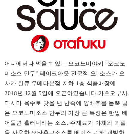
어디에서나 먹을수 있는 오코노미야키
"
오코노
미소스 만두" 테이크아웃 전문점 오
!
소스가
오
사카 한큐 우메다본점 지하
1
층 식품매장에
2018
년
12
월
5
일에 오픈하였습니다
.
가츠오부시
,
다시마 육수로 맛을 낸 반죽에 양배추를 듬뿍 넣
은 오코노미소스 만두의 가장
큰 특징은 한입 베
어물면 흘러내리는 소스
.
주재료가 야채와 과일
을 사용한 오타후쿠소스를
베이스로 해 개발한