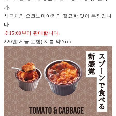
가
.
시금치와 오코노미야키의 절묘한 맛이 특징입니
다
.
※
15:00
부터 판매합니다
.
220
엔
(
세금 포함
)
지름 약
7cm