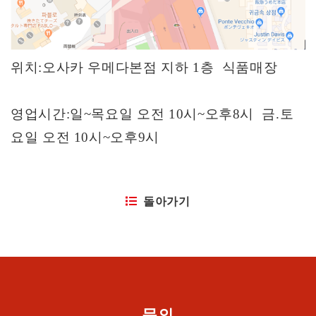
위치
:
오사카 우메다본점 지하
1
층 식품매장
영업시간
:
일
~
목요일 오전
10
시
~
오후
8
시
금
.
토
요일 오전
10
시
~
오후
9
시
돌아가기
문의