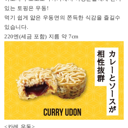
있는 토핑은 우동
!
먹기 쉽게 얇은 우동면의 쫀득한 식감을 즐길수
있습니다
.
220
엔
(
세금 포함
)
지름 약
7cm
<
카레 우동
>