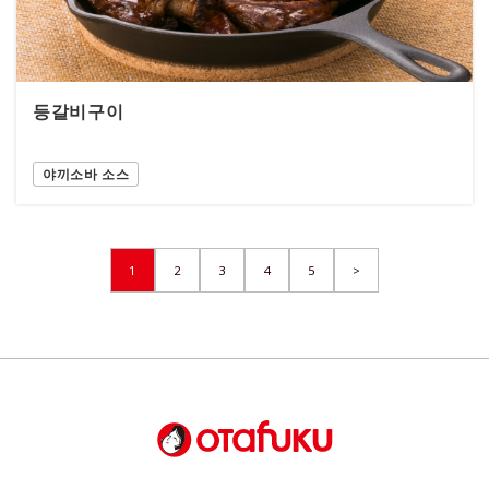
등갈비구이
야끼소바 소스
1
2
3
4
5
>