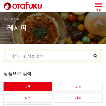
메뉴
톱
레시피
레시피
상품으로 검색
모두
소스
식초
기타