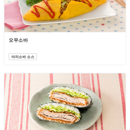
오무소바
야끼소바 소스