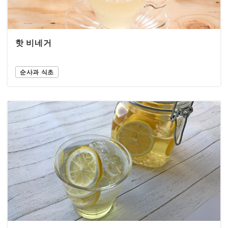
핫 비네거
순사과 식초