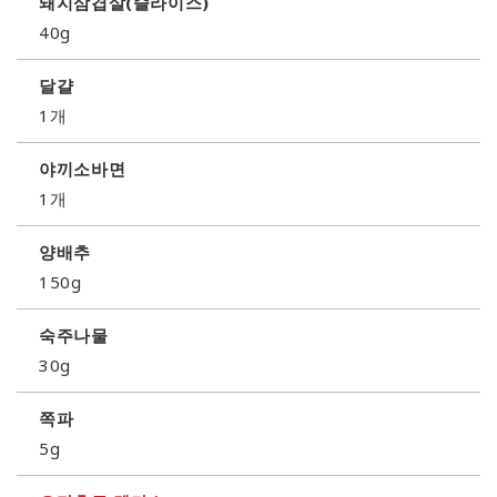
돼지삼겹살(슬라이스)
40g
달걀
1개
야끼소바면
1개
양배추
150g
숙주나물
30g
쪽파
5g