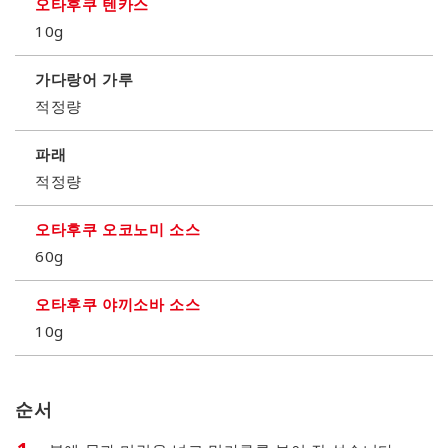
오타후쿠 텐카스
10g
가다랑어 가루
적정량
파래
적정량
오타후쿠 오코노미 소스
60g
오타후쿠 야끼소바 소스
10g
순서