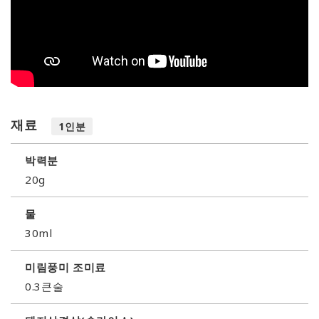
재료
1인분
박력분
20g
물
30ml
미림풍미 조미료
0.3큰술