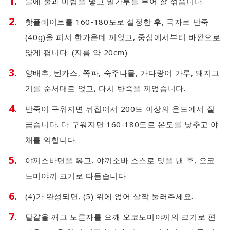
볼에 물과 미림을 넣고 밀가루를 부어 잘 섞습니다.
핫플레이트를 160-180도로 설정한 후, 국자로 반죽
(40g)을 퍼서 한가운데 끼얹고, 중심에서부터 바깥으로
얇게 폅니다. (지름 약 20cm)
양배추, 텐카스, 쪽파, 숙주나물, 가다랑어 가루, 돼지고
기를 순서대로 얹고, 다시 반죽을 끼얹습니다.
반죽이 구워지면 뒤집어서 200도 이상의 온도에서 잘
굽습니다. 다 구워지면 160-180도로 온도를 낮추고 야
채를 익힙니다.
야끼소바면을 볶고, 야끼소바 소스로 맛을 낸 후, 오코
노미야끼 크기로 다듬습니다.
(4)가 완성되면, (5) 위에 얹어 살짝 눌러주세요.
달걀을 깨고 노른자를 으깨 오코노미야끼의 크기로 편