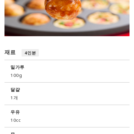
재료
4인분
밀가루
100g
달걀
1개
우유
10cc