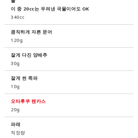
물
이 중 20cc는 우려낸 국물이어도 OK
340cc
큼직하게 자른 문어
120g
잘게 다진 양배추
30g
잘게 썬 쪽파
10g
오타후쿠 텐카스
20g
파래
적정량