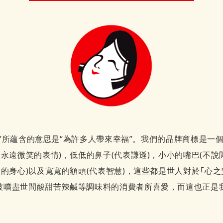
多福”所蘊含的意思是“為許多人帶來幸福”。我們的品牌商標是一個臉
出永遠微笑的表情)，低低的鼻子(代表謙遜)，小小的嘴巴(不說
康的身心)以及寬寬的額頭(代表智慧)，這些都是世人對於「心
被嚐盡世間酸甜苦辣鹹等調味料的消費者所喜愛，而這也正是