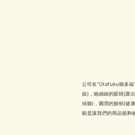
公司名“Otafuku御
姐)，她細細的眼睛(露
傾聽)，圓潤的臉頰(健
願是讓我們的商品能夠