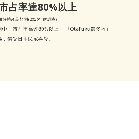
市占率達80%以上
御好燒產品類別(2020年的調查)
，市占率高達80%以上 。 「Otafuku御多福」
%，備受日本民眾喜愛。