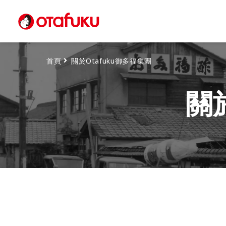
首頁
關於Otafuku御多福集團
關