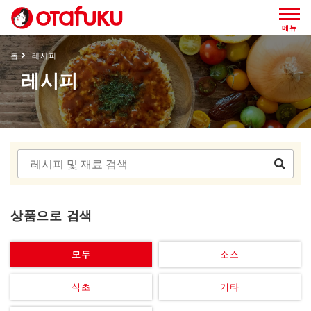
메뉴
톱
레시피
레시피
상품으로 검색
모두
소스
식초
기타