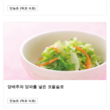
만능초 (락쿄 식초)
양배추와 양파를 넣은 코울슬로
만능초 (락쿄 식초)