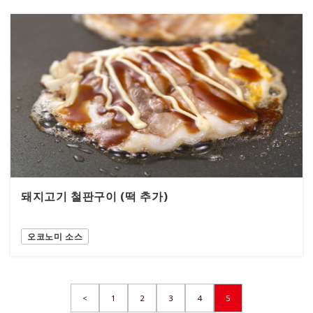
돼지고기 철판구이 (떡 추가)
오코노미 소스
<
1
2
3
4
5